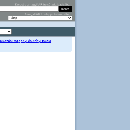
Keresés a nagyKAR belső adatbázisában:
A nagyKAR honlapjai betűrendben:
glalkozás Rozgonyi és Zrínyi iskola