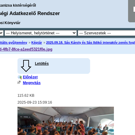
kanizsa kistérségéről
ségi Adatkezelő Rendszer
osi Könyvtár
itális gyűjtemény
»
Képtár
»
2025.09.18. Sás Károly és Sás Ildikó interaktív zenés fo
d-4fb7-8fce-a1eed5321f0e.jpg
Letöltés
Előnézet
Megnyitás
115.62 KB
2025-09-23 15:09:16