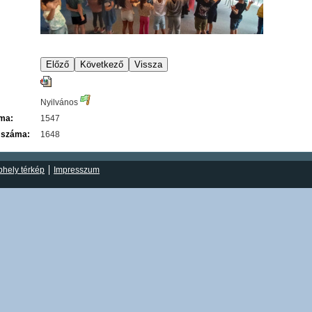
Nyilvános
áma:
1547
 száma:
1648
hely térkép
Impresszum