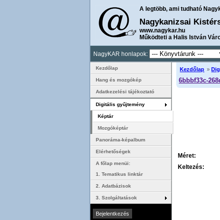
A legtöbb, ami tudható Nagy
Nagykanizsai Kistér
www.nagykar.hu
Működteti a Halis István Vár
NagyKAR honlapok:
Kezdőlap
Kezdőlap
»
Dig
6bbbf33c-268
Hang és mozgókép
Adatkezelési tájékoztató
Digitális gyűjtemény
Képtár
Mozgóképtár
Panoráma-képalbum
Elérhetőségek
Méret:
A főlap menüi:
Keltezés:
1. Tematikus linktár
2. Adatbázisok
3. Szolgáltatások