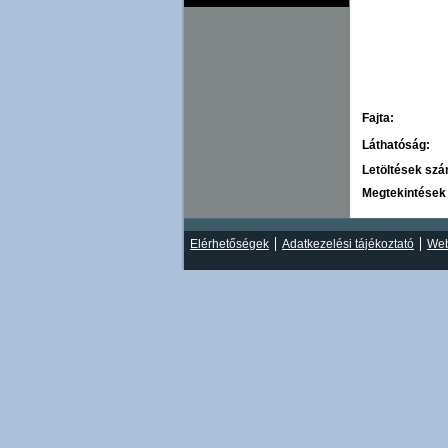
Fajta:
Láthatóság:
Letöltések sz
Megtekintések
Elérhetőségek
Adatkezelési tájékoztató
Web