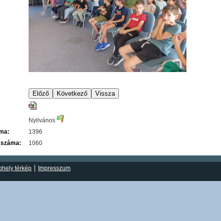
Nyilvános
áma:
1396
 száma:
1060
hely térkép
Impresszum