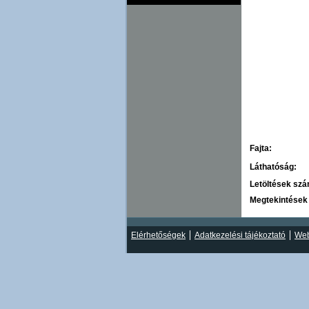
Fajta:
Láthatóság:
Letöltések sz
Megtekintések
Elérhetőségek
Adatkezelési tájékoztató
Web