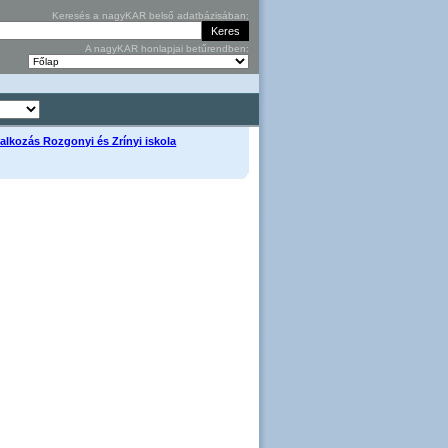
Keresés a nagyKAR belső adatbázisában:
A nagyKAR honlapjai betűrendben:
glalkozás Rozgonyi és Zrínyi iskola