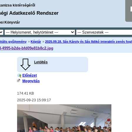
kanizsa kistérségéről
ségi Adatkezelő Rendszer
osi Könyvtár
itális gyűjtemény
»
Képtár
»
2025.09.18. Sás Károly és Sás Ildikó interaktív zenés fo
d-4995-b2de-bfd09e81b8c2.jpg
Letöltés
Előnézet
Megnyitás
174.41 KB
2025-09-23 15:09:17