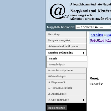
A legtöbb, ami tudható Nagy
Nagykanizsai Kistér
www.nagykar.hu
Működteti a Halis István Vár
NagyKAR honlapok:
Kezdőlap
Kezdőlap
»
Dig
9e2c81ed-fc1
Hang és mozgókép
Adatkezelési tájékoztató
Digitális gyűjtemény
Képtár
Mozgóképtár
Panoráma-képalbum
Elérhetőségek
Méret:
A főlap menüi:
Keltezés:
1. Tematikus linktár
2. Adatbázisok
3. Szolgáltatások