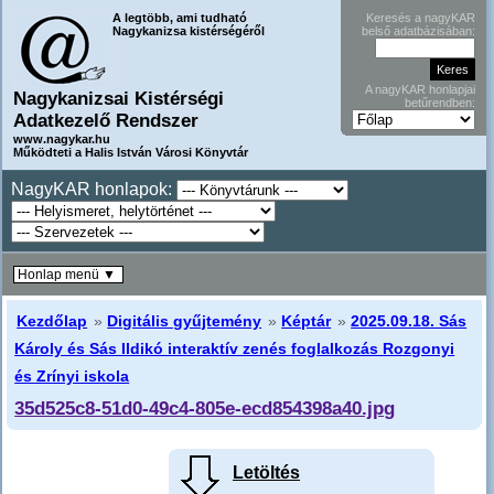
A legtöbb, ami tudható
Keresés a nagyKAR
Nagykanizsa kistérségéről
belső adatbázisában:
A nagyKAR honlapjai
Nagykanizsai Kistérségi
betűrendben:
Adatkezelő Rendszer
www.nagykar.hu
Működteti a Halis István Városi Könyvtár
NagyKAR honlapok:
Honlap menü ▼
Kezdőlap
»
Digitális gyűjtemény
»
Képtár
»
2025.09.18. Sás
Károly és Sás Ildikó interaktív zenés foglalkozás Rozgonyi
és Zrínyi iskola
35d525c8-51d0-49c4-805e-ecd854398a40.jpg
Letöltés