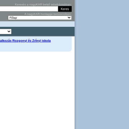
Keresés a nagyKAR belső adatbázisában:
A nagyKAR honlapjai betűrendben:
glalkozás Rozgonyi és Zrínyi iskola