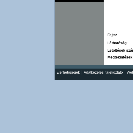
Fajta:
Láthatóság:
Letöltések sz
Megtekintések
Elérhetőségek
Adatkezelési tájékoztató
Web