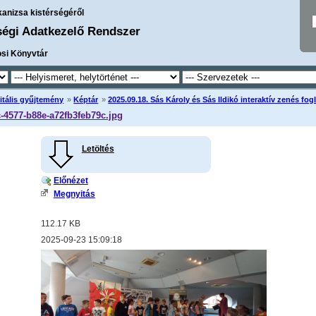
kanizsa kistérségéről
ségi Adatkezelő Rendszer
osi Könyvtár
itális gyűjtemény
»
Képtár
»
2025.09.18. Sás Károly és Sás Ildikó interaktív zenés fo
c-4577-b88e-a72fb3feb79c.jpg
Letöltés
Előnézet
Megnyitás
112.17 KB
2025-09-23 15:09:18