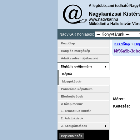
A legtöbb, ami tudható Nagy
Nagykanizsai Kistér
www.nagykar.hu
Működteti a Halis István Vár
NagyKAR honlapok:
Kezdőlap
Kezdőlap
»
Dig
f4f96a9b-3db
Hang és mozgókép
Adatkezelési tájékoztató
Digitális gyűjtemény
Képtár
Mozgóképtár
Panoráma-képalbum
Elérhetőségek
Méret:
A főlap menüi:
Keltezés:
1. Tematikus linktár
2. Adatbázisok
3. Szolgáltatások