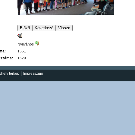
Nyilvános
áma:
1551
 száma:
1629
hely térkép
Impresszum