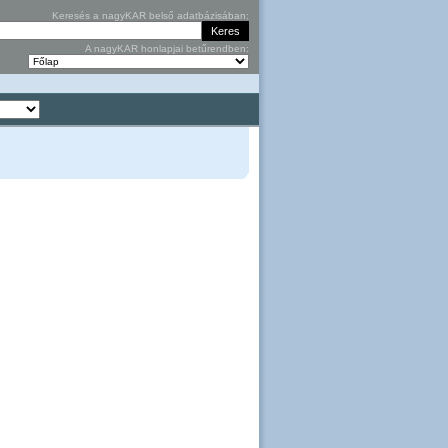
Keresés a nagyKAR belső adatbázisában:
A nagyKAR honlapjai betűrendben: