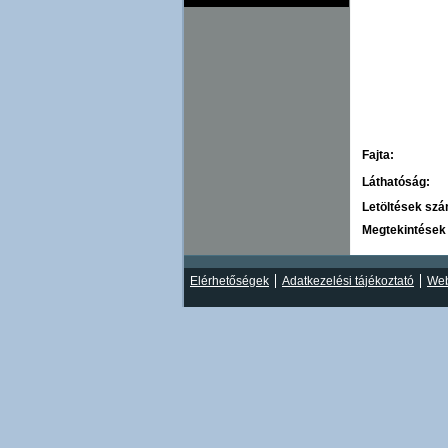
Fajta:
Láthatóság:
Letöltések sz
Megtekintések
Elérhetőségek
Adatkezelési tájékoztató
Web