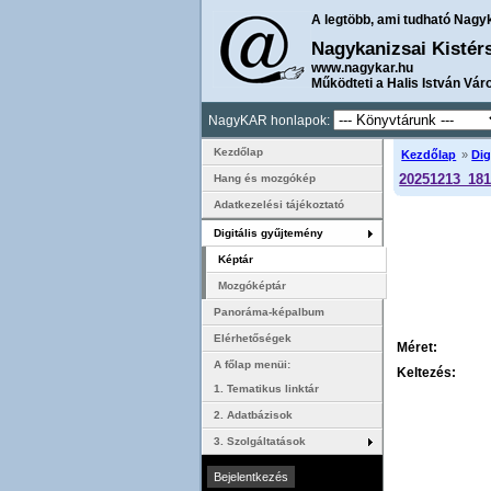
A legtöbb, ami tudható Nagy
Nagykanizsai Kistér
www.nagykar.hu
Működteti a Halis István Vár
NagyKAR honlapok:
Kezdőlap
Kezdőlap
»
Dig
20251213_181
Hang és mozgókép
Adatkezelési tájékoztató
Digitális gyűjtemény
Képtár
Mozgóképtár
Panoráma-képalbum
Elérhetőségek
Méret:
A főlap menüi:
Keltezés:
1. Tematikus linktár
2. Adatbázisok
3. Szolgáltatások