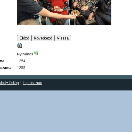
Nyilvános
áma:
1254
 száma:
1255
hely térkép
Impresszum