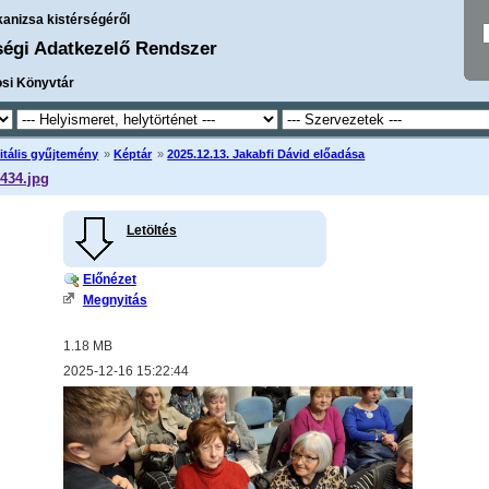
kanizsa kistérségéről
ségi Adatkezelő Rendszer
osi Könyvtár
itális gyűjtemény
»
Képtár
»
2025.12.13. Jakabfi Dávid előadása
434.jpg
Letöltés
Előnézet
Megnyitás
1.18 MB
2025-12-16 15:22:44