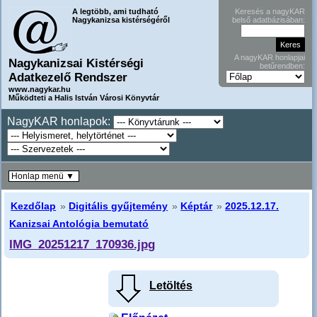
A legtöbb, ami tudható
Keresés a nagyKAR
Nagykanizsa kistérségéről
belső adatbázisában:
A nagyKAR honlapjai
Nagykanizsai Kistérségi
betűrendben:
Adatkezelő Rendszer
www.nagykar.hu
Működteti a Halis István Városi Könyvtár
NagyKAR honlapok:
Honlap menü ▼
Kezdőlap
»
Digitális gyűjtemény
»
Képtár
»
2025.12.17.
Kanizsai Antológia bemutató
IMG_20251217_170936.jpg
Letöltés