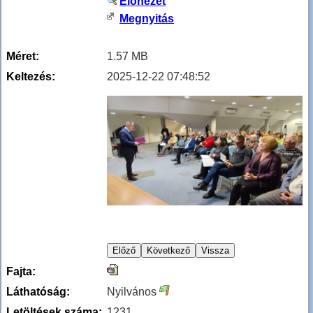
Előnézet
Megnyitás
Méret:
1.57 MB
Keltezés:
2025-12-22 07:48:52
Fajta:
Láthatóság:
Nyilvános
Letöltések száma:
1231