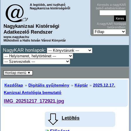
A legtöbb, ami tudható
Keresés a nagyKAR
Nagykanizsa kistérségéről
belső adatbázisában:
A nagyKAR honlapjai
Nagykanizsai Kistérségi
betűrendben:
Adatkezelő Rendszer
www.nagykar.hu
Működteti a Halis István Városi Könyvtár
NagyKAR honlapok:
Honlap menü ▼
Kezdőlap
»
Digitális gyűjtemény
»
Képtár
»
2025.12.17.
Kanizsai Antológia bemutató
IMG_20251217_172921.jpg
Letöltés