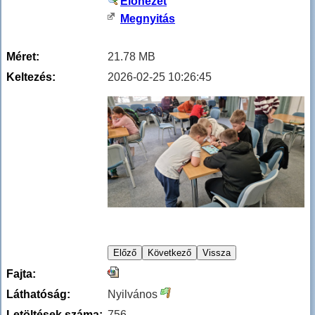
Előnézet
Megnyitás
Méret:
21.78 MB
Keltezés:
2026-02-25 10:26:45
Fajta:
Láthatóság:
Nyilvános
Letöltések száma:
756