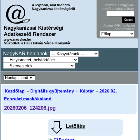
A legtöbb, ami tudható
Keresés a nagyKAR
Nagykanizsa kistérségéről
belső adatbázisában:
A nagyKAR honlapjai
Nagykanizsai Kistérségi
betűrendben:
Adatkezelő Rendszer
www.nagykar.hu
Működteti a Halis István Városi Könyvtár
NagyKAR honlapok:
Honlap menü ▼
Kezdőlap
»
Digitális gyűjtemény
»
Képtár
»
2026.02.
Februári mackókaland
20260206_124206.jpg
Letöltés