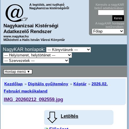
A legtöbb, ami tudható
Keresés a nagyKAR
Nagykanizsa kistérségéről
belső adatbázisában:
A nagyKAR honlapjai
Nagykanizsai Kistérségi
betűrendben:
Adatkezelő Rendszer
www.nagykar.hu
Működteti a Halis István Városi Könyvtár
NagyKAR honlapok:
Honlap menü ▼
Kezdőlap
»
Digitális gyűjtemény
»
Képtár
»
2026.02.
Februári mackókaland
IMG_20260212_092559.jpg
Letöltés