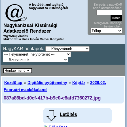
A legtöbb, ami tudható
Keresés a nagyKAR
Nagykanizsa kistérségéről
belső adatbázisában:
A nagyKAR honlapjai
Nagykanizsai Kistérségi
betűrendben:
Adatkezelő Rendszer
www.nagykar.hu
Működteti a Halis István Városi Könyvtár
NagyKAR honlapok:
Honlap menü ▼
Kezdőlap
»
Digitális gyűjtemény
»
Képtár
»
2026.02.
Februári mackókaland
087a86bd-d0cf-417b-b9c0-c8afd7360272.jpg
Letöltés