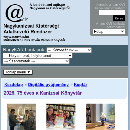
A legtöbb, ami tudható
Keresés a nagyKAR
Nagykanizsa kistérségéről
belső adatbázisában:
A nagyKAR honlapjai
Nagykanizsai Kistérségi
betűrendben:
Adatkezelő Rendszer
www.nagykar.hu
Működteti a Halis István Városi Könyvtár
NagyKAR honlapok:
Honlap menü ▼
Kezdőlap
»
Digitális gyűjtemény
»
Képtár
2026. 75 éves a Kanizsai Könyvtár