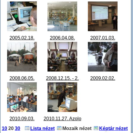
vándorgyűlés
digitalizált Zalai
tábla terve kep
IM002550.jpg
Közlöny
019_.jpg
IM004044.jpg
2005.02.18.
2006.04.08.
2007.01.03.
Mikrofilm-
olvasói tér
NagyKAR
digitalizálás
DSCF3538.JPG
bemutatása
STA60203.JPG
DSCF0004.JPG
2008.06.05.
2008.12.15. - 2.
2009.02.02.
Ünnepi könyvhét
Monográfia
Eszközök
Deák tér
előadás 19.jpg
kiszállítása
STA66792.JPG
kistérségbe
DSCF1308.JPG
2010.09.03.
2010.11.27. Azolo
Digitális tábla +
DSCF3687.JPG
10
20
30
Lista nézet
Mozaik nézet
Képtár nézet