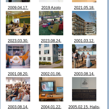
2009.04.17.
2019 Azolo
2021.05.18.
Internettanfolyam
bajnokság
Petróleumlámpák
zárása
DSCN0074.JPG
a Hevesi fiókban
DSCF4815.JPG
IMG_20210518_08464
2023.03.30.
2023.08.24.
2001.03.12.
Hevesi iskola
Strandkönyvtár
könyvtárépítés.jpg
AZOLOvagok
Benke Dániel,
IMG_20230330_102144
Tábori Zita
x.jpg
IMG_20230824_145505.jpg
2001.08.20.
2002.01.06.
2003.08.14.
Könyvtáravatás
Könyvtárépület
faültetés
11 Koronát tartó
kintről
IM002540.jpg
angyalok az
IM005009.jpg
avatás után.jpg
2003.08.14.
2004.01.22.
2005.02.15. Halis-