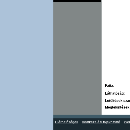
Fajta:
Láthatóság:
Letöltések sz
Megtekintések
Elérhetőségek
Adatkezelési tájékoztató
Web