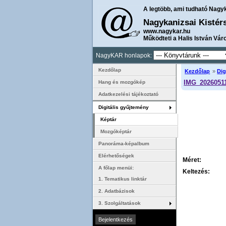
A legtöbb, ami tudható Nagy
Nagykanizsai Kistér
www.nagykar.hu
Működteti a Halis István Vár
NagyKAR honlapok:
Kezdőlap
Kezdőlap
»
Dig
IMG_20260511
Hang és mozgókép
Adatkezelési tájékoztató
Digitális gyűjtemény
Képtár
Mozgóképtár
Panoráma-képalbum
Elérhetőségek
Méret:
A főlap menüi:
Keltezés:
1. Tematikus linktár
2. Adatbázisok
3. Szolgáltatások