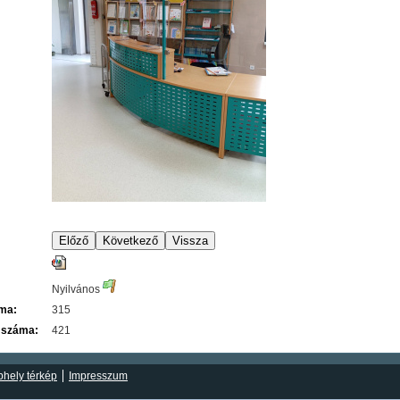
Nyilvános
áma:
315
 száma:
421
hely térkép
Impresszum