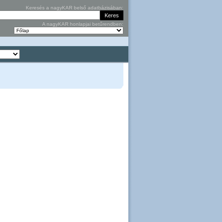
Keresés a nagyKAR belső adatbázisában:
A nagyKAR honlapjai betűrendben: