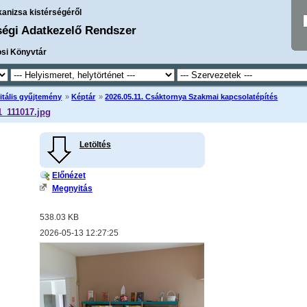
kanizsa kistérségéről
ségi Adatkezelő Rendszer
osi Könyvtár
itális gyűjtemény
»
Képtár
»
2026.05.11. Csáktornya Szakmai kapcsolatépítés
_111017.jpg
Letöltés
Előnézet
Megnyitás
538.03 KB
2026-05-13 12:27:25