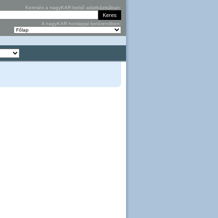
Keresés a nagyKAR belső adatbázisában:
A nagyKAR honlapjai betűrendben: