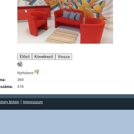
Nyilvános
áma:
369
 száma:
478
hely térkép
Impresszum