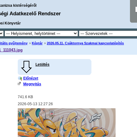
kanizsa kistérségéről
ségi Adatkezelő Rendszer
osi Könyvtár
itális gyűjtemény
»
Képtár
»
2026.05.11. Csáktornya Szakmai kapcsolatépítés
_111043.jpg
Letöltés
Előnézet
Megnyitás
741.6 KB
2026-05-13 12:27:26