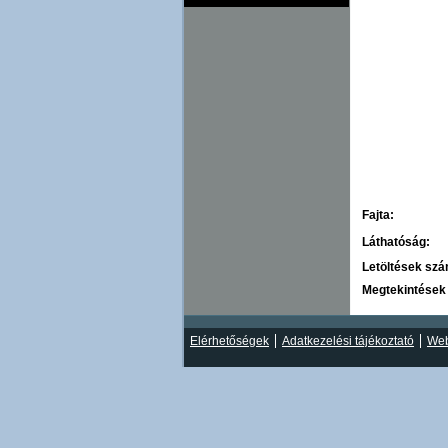
Fajta:
Láthatóság:
Letöltések sz
Megtekintések
Elérhetőségek
Adatkezelési tájékoztató
Web