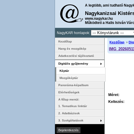
A legtöbb, ami tudható Nagy
Nagykanizsai Kistér
www.nagykar.hu
Működteti a Halis István Vár
NagyKAR honlapok:
Kezdőlap
Kezdőlap
»
Dig
IMG_20260511
Hang és mozgókép
Adatkezelési tájékoztató
Digitális gyűjtemény
Képtár
Mozgóképtár
Panoráma-képalbum
Elérhetőségek
Méret:
A főlap menüi:
Keltezés:
1. Tematikus linktár
2. Adatbázisok
3. Szolgáltatások