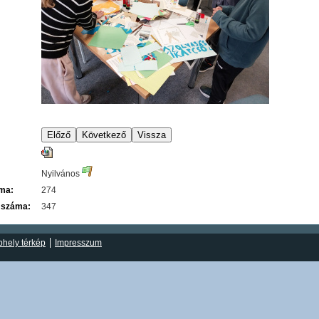
Nyilvános
áma:
274
 száma:
347
hely térkép
Impresszum