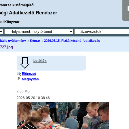
kanizsa kistérségéről
ségi Adatkezelő Rendszer
osi Könyvtár
itális gyűjtemény
»
Képtár
»
2026.05.15. Plakátkészítő foglalkozás
727.jpg
Letöltés
Előnézet
Megnyitás
7.36 MB
2026-05-20 10:38:46