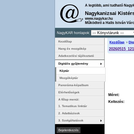
A legtöbb, ami tudható Nagy
Nagykanizsai Kistér
www.nagykar.hu
Működteti a Halis István Vár
NagyKAR honlapok:
Kezdőlap
Kezdőlap
»
Dig
20260515_121
Hang és mozgókép
Adatkezelési tájékoztató
Digitális gyűjtemény
Képtár
Mozgóképtár
Panoráma-képalbum
Elérhetőségek
Méret:
A főlap menüi:
Keltezés:
1. Tematikus linktár
2. Adatbázisok
3. Szolgáltatások