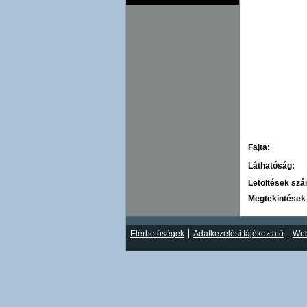
Fajta:
Láthatóság:
Letöltések sz
Megtekintések
Elérhetőségek
Adatkezelési tájékoztató
Web