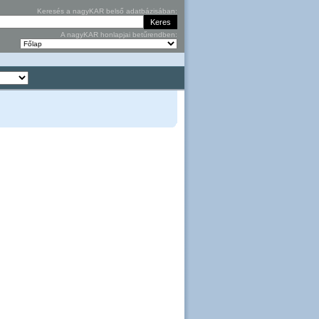
Keresés a nagyKAR belső adatbázisában:
A nagyKAR honlapjai betűrendben: