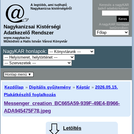
A legtöbb, ami tudható
Keresés a nagyKAR
Nagykanizsa kistérségéről
belső adatbázisában:
A nagyKAR honlapjai
Nagykanizsai Kistérségi
betűrendben:
Adatkezelő Rendszer
www.nagykar.hu
Működteti a Halis István Városi Könyvtár
NagyKAR honlapok:
Honlap menü ▼
Kezdőlap
»
Digitális gyűjtemény
»
Képtár
»
2026.05.15.
Plakátkészítő foglalkozás
Messenger_creation_BC665A59-939F-49E4-B966-
ADA945475F78.jpeg
Letöltés