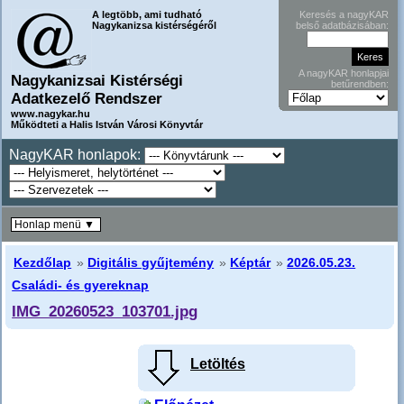
A legtöbb, ami tudható
Keresés a nagyKAR
Nagykanizsa kistérségéről
belső adatbázisában:
A nagyKAR honlapjai
Nagykanizsai Kistérségi
betűrendben:
Adatkezelő Rendszer
www.nagykar.hu
Működteti a Halis István Városi Könyvtár
NagyKAR honlapok:
Honlap menü ▼
Kezdőlap
»
Digitális gyűjtemény
»
Képtár
»
2026.05.23.
Családi- és gyereknap
IMG_20260523_103701.jpg
Letöltés