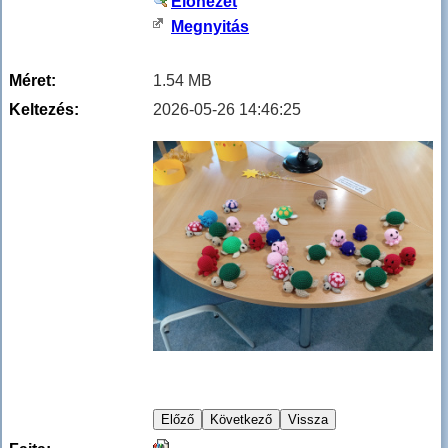
Előnézet
Megnyitás
Méret:
1.54 MB
Keltezés:
2026-05-26 14:46:25