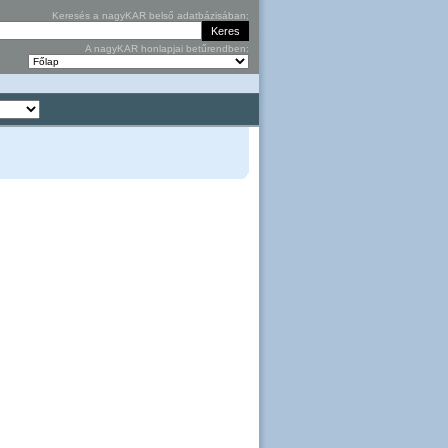
Keresés a nagyKAR belső adatbázisában:
A nagyKAR honlapjai betűrendben: