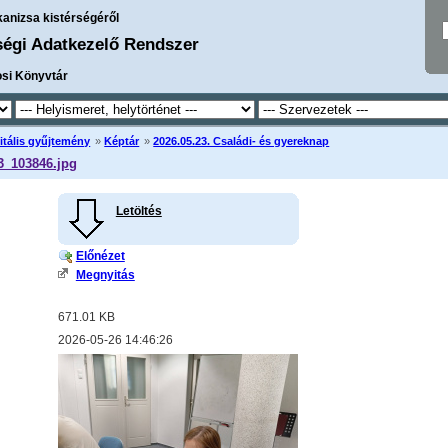
kanizsa kistérségéről
ségi Adatkezelő Rendszer
osi Könyvtár
itális gyűjtemény
»
Képtár
»
2026.05.23. Családi- és gyereknap
3_103846.jpg
Letöltés
Előnézet
Megnyitás
671.01 KB
2026-05-26 14:46:26