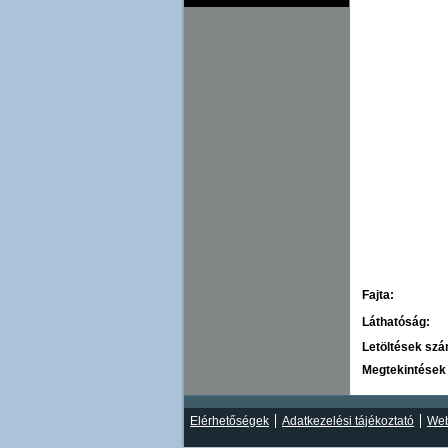
Fajta:
Láthatóság:
Letöltések sz
Megtekintések
Elérhetőségek
Adatkezelési tájékoztató
Web