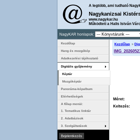
A legtöbb, ami tudható Nagy
Nagykanizsai Kistér
www.nagykar.hu
Működteti a Halis István Vár
NagyKAR honlapok:
Kezdőlap
Kezdőlap
»
Dig
IMG_2026052
Hang és mozgókép
Adatkezelési tájékoztató
Digitális gyűjtemény
Képtár
Mozgóképtár
Panoráma-képalbum
Elérhetőségek
Méret:
A főlap menüi:
Keltezés:
1. Tematikus linktár
2. Adatbázisok
3. Szolgáltatások