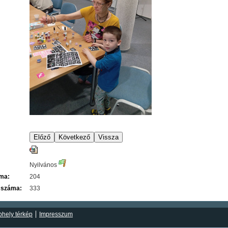
Nyilvános
áma:
204
 száma:
333
hely térkép
Impresszum