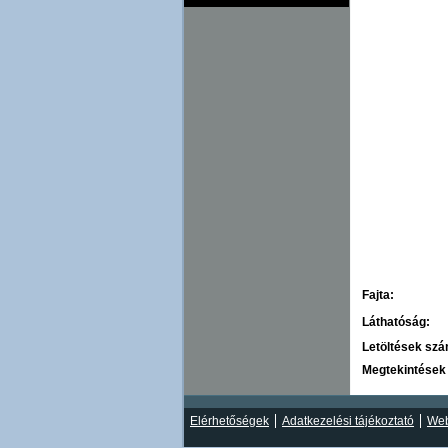
Fajta:
Láthatóság:
Letöltések sz
Megtekintések
Elérhetőségek
Adatkezelési tájékoztató
Web