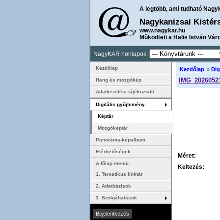
A legtöbb, ami tudható Nagy
Nagykanizsai Kistér
www.nagykar.hu
Működteti a Halis István Vár
NagyKAR honlapok:
Kezdőlap
Kezdőlap
»
Dig
IMG_2026052
Hang és mozgókép
Adatkezelési tájékoztató
Digitális gyűjtemény
Képtár
Mozgóképtár
Panoráma-képalbum
Elérhetőségek
Méret:
A főlap menüi:
Keltezés:
1. Tematikus linktár
2. Adatbázisok
3. Szolgáltatások