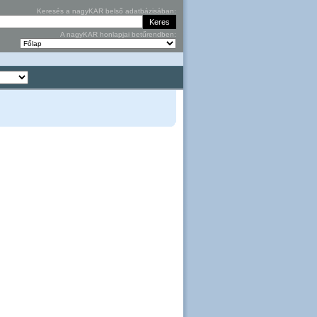
Keresés a nagyKAR belső adatbázisában:
A nagyKAR honlapjai betűrendben: