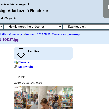
kanizsa kistérségéről
ségi Adatkezelő Rendszer
osi Könyvtár
itális gyűjtemény
»
Képtár
»
2026.05.23. Családi- és gyereknap
3_104237.jpg
Letöltés
Előnézet
Megnyitás
1.32 MB
2026-05-26 14:46:26