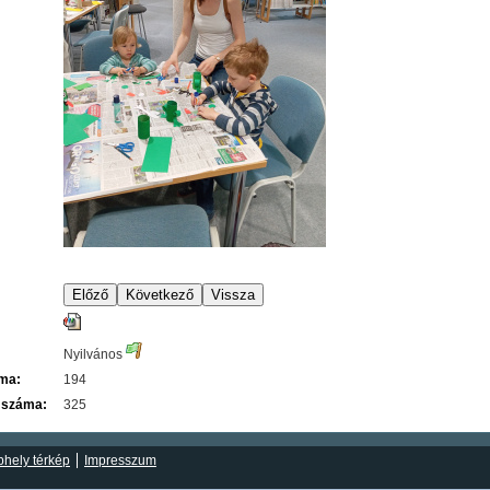
Nyilvános
áma:
194
 száma:
325
hely térkép
Impresszum