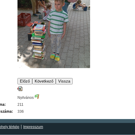
Nyilvános
áma:
211
 száma:
336
hely térkép
Impresszum