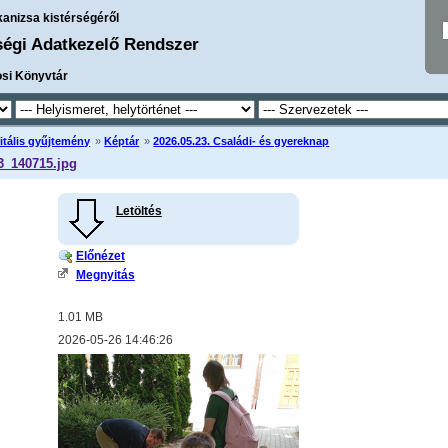
kanizsa kistérségéről
ségi Adatkezelő Rendszer
osi Könyvtár
itális gyűjtemény
»
Képtár
»
2026.05.23. Családi- és gyereknap
3_140715.jpg
Letöltés
Előnézet
Megnyitás
1.01 MB
2026-05-26 14:46:26