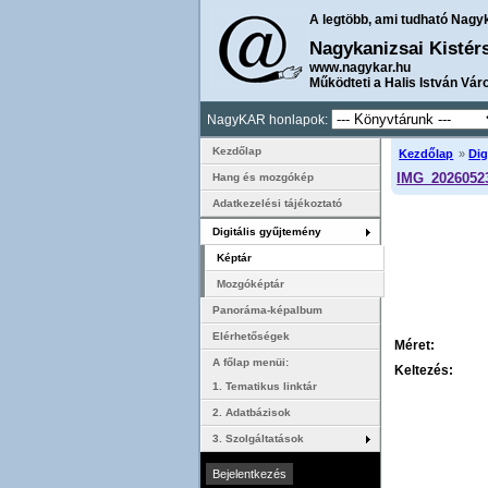
A legtöbb, ami tudható Nagy
Nagykanizsai Kistér
www.nagykar.hu
Működteti a Halis István Vár
NagyKAR honlapok:
Kezdőlap
Kezdőlap
»
Dig
IMG_2026052
Hang és mozgókép
Adatkezelési tájékoztató
Digitális gyűjtemény
Képtár
Mozgóképtár
Panoráma-képalbum
Elérhetőségek
Méret:
A főlap menüi:
Keltezés:
1. Tematikus linktár
2. Adatbázisok
3. Szolgáltatások