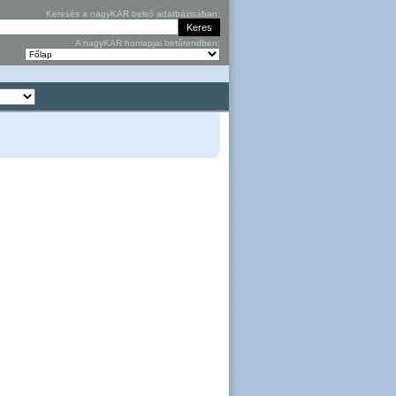
Keresés a nagyKAR belső adatbázisában:
A nagyKAR honlapjai betűrendben: