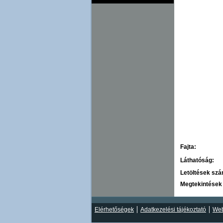
Fajta:
Láthatóság:
Letöltések sz
Megtekintések
Elérhetőségek
Adatkezelési tájékoztató
Web