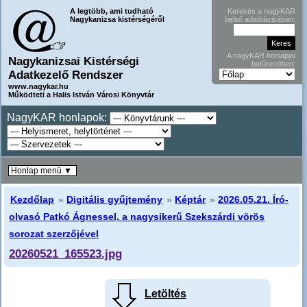
A legtöbb, ami tudható
Keresés a nagyKAR
Nagykanizsa kistérségéről
belső adatbázisában:
A nagyKAR honlapjai
Nagykanizsai Kistérségi
betűrendben:
Adatkezelő Rendszer
www.nagykar.hu
Működteti a Halis István Városi Könyvtár
NagyKAR honlapok:
Honlap menü ▼
Kezdőlap
»
Digitális gyűjtemény
»
Képtár
»
2026.05.21. Író-
olvasó Patkó Ágnessel, a nagysikerű Szekszárdi vörös
sorozat szerzőjével
20260521_165523.jpg
Letöltés