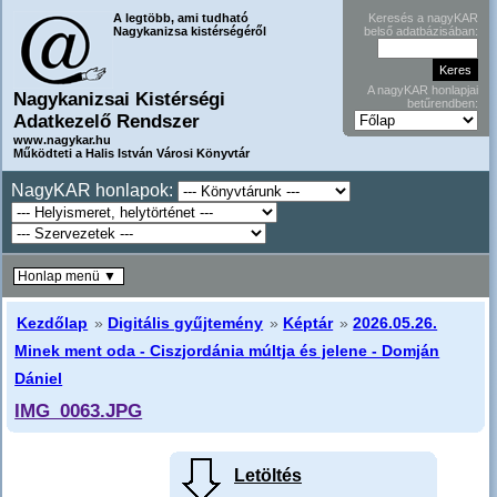
A legtöbb, ami tudható
Keresés a nagyKAR
Nagykanizsa kistérségéről
belső adatbázisában:
A nagyKAR honlapjai
Nagykanizsai Kistérségi
betűrendben:
Adatkezelő Rendszer
www.nagykar.hu
Működteti a Halis István Városi Könyvtár
NagyKAR honlapok:
Honlap menü ▼
Kezdőlap
»
Digitális gyűjtemény
»
Képtár
»
2026.05.26.
Minek ment oda - Ciszjordánia múltja és jelene - Domján
Dániel
IMG_0063.JPG
Letöltés