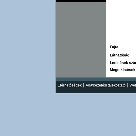
Fajta:
Láthatóság:
Letöltések sz
Megtekintések
Elérhetőségek
Adatkezelési tájékoztató
Web