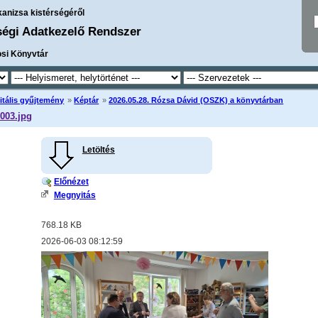
kanizsa kistérségéről
ségi Adatkezelő Rendszer
osi Könyvtár
itális gyűjtemény
»
Képtár
»
2026.05.28. Rózsa Dávid (OSZK) a könyvtárban
003.jpg
Letöltés
Előnézet
Megnyitás
768.18 KB
2026-06-03 08:12:59