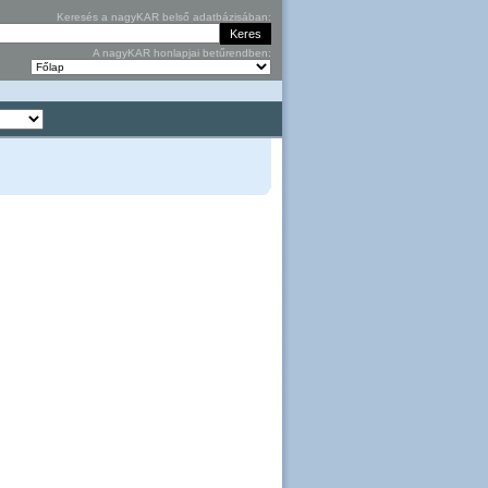
Keresés a nagyKAR belső adatbázisában:
A nagyKAR honlapjai betűrendben: