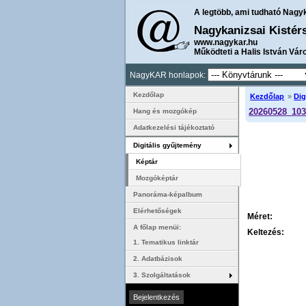
A legtöbb, ami tudható Nagy
Nagykanizsai Kistér
www.nagykar.hu
Működteti a Halis István Vár
NagyKAR honlapok:
Kezdőlap
Kezdőlap
»
Dig
20260528_103
Hang és mozgókép
Adatkezelési tájékoztató
Digitális gyűjtemény
Képtár
Mozgóképtár
Panoráma-képalbum
Elérhetőségek
Méret:
A főlap menüi:
Keltezés:
1. Tematikus linktár
2. Adatbázisok
3. Szolgáltatások