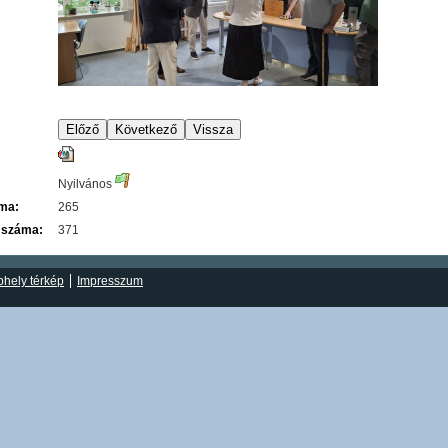
Nyilvános
áma:
265
 száma:
371
hely térkép
Impresszum