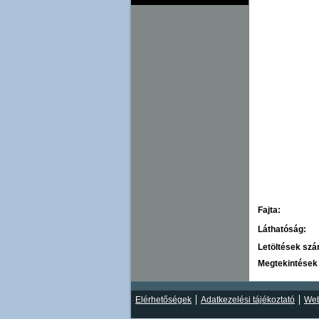
Fajta:
Láthatóság:
Letöltések sz
Megtekintések
Elérhetőségek
Adatkezelési tájékoztató
Web