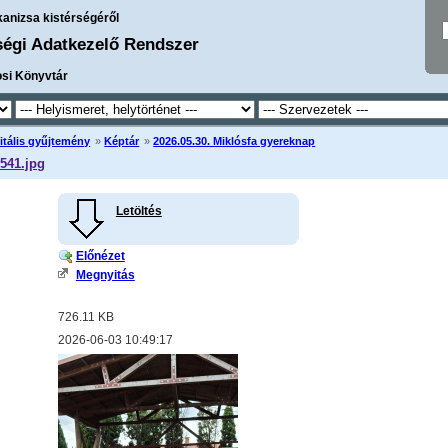
kanizsa kistérségéről
ségi Adatkezelő Rendszer
osi Könyvtár
itális gyűjtemény
»
Képtár
»
2026.05.30. Miklósfa gyereknap
541.jpg
Letöltés
Előnézet
Megnyitás
726.11 KB
2026-06-03 10:49:17