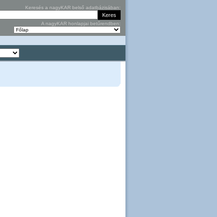
Keresés a nagyKAR belső adatbázisában:
A nagyKAR honlapjai betűrendben: