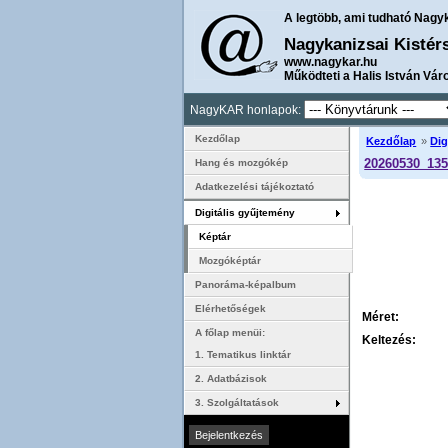
A legtöbb, ami tudható Nagy
Nagykanizsai Kistér
www.nagykar.hu
Működteti a Halis István Vár
NagyKAR honlapok:
Kezdőlap
Kezdőlap
»
Dig
20260530_135
Hang és mozgókép
Adatkezelési tájékoztató
Digitális gyűjtemény
Képtár
Mozgóképtár
Panoráma-képalbum
Elérhetőségek
Méret:
A főlap menüi:
Keltezés:
1. Tematikus linktár
2. Adatbázisok
3. Szolgáltatások