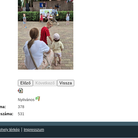
Nyilvános
áma:
378
 száma:
531
hely térkép
Impresszum