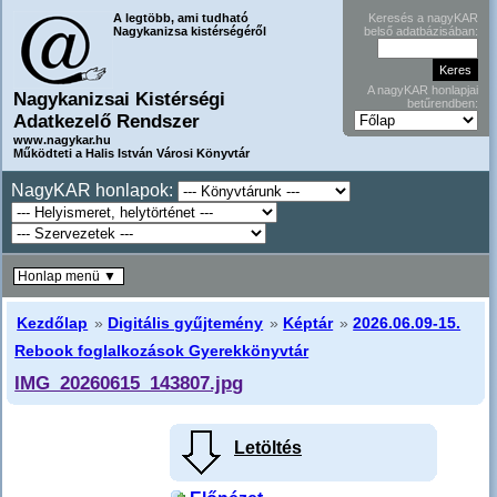
A legtöbb, ami tudható
Keresés a nagyKAR
Nagykanizsa kistérségéről
belső adatbázisában:
A nagyKAR honlapjai
Nagykanizsai Kistérségi
betűrendben:
Adatkezelő Rendszer
www.nagykar.hu
Működteti a Halis István Városi Könyvtár
NagyKAR honlapok:
Honlap menü ▼
Kezdőlap
»
Digitális gyűjtemény
»
Képtár
»
2026.06.09-15.
Rebook foglalkozások Gyerekkönyvtár
IMG_20260615_143807.jpg
Letöltés