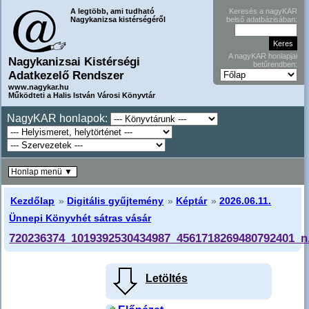
A legtöbb, ami tudható
Keresés a nagyKAR
Nagykanizsa kistérségéről
belső adatbázisában:
A nagyKAR honlapjai
Nagykanizsai Kistérségi
betűrendben:
Adatkezelő Rendszer
www.nagykar.hu
Működteti a Halis István Városi Könyvtár
NagyKAR honlapok:
Honlap menü ▼
Kezdőlap
»
Digitális gyűjtemény
»
Képtár
»
2026.06.11.
Ünnepi Könyvhét sátras vásár
720236374_1019392530434987_4561718269480792401_n
Letöltés