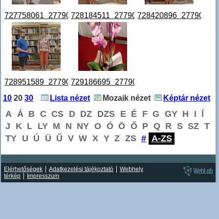
727758061_27790380583880671_1757866258910964823_n
728184511_27790379487214114_121228
728420896_27790379
728951589_27790378523880877_1166499578919848066_n
729186695_27790378007214262_481404
10
20
30
Lista nézet
Mozaik nézet
Képtár nézet
A
Á
B
C
CS
D
DZ
DZS
E
É
F
G
GY
H
I
Í
J
K
L
LY
M
N
NY
O
Ó
Ö
Ő
P
Q
R
S
SZ
T
TY
U
Ú
Ü
Ű
V
W
X
Y
Z
ZS
#
A-ZS
Elérhetőségek
Adatkezelési tájékoztató
Webhely
térkép
Impresszum