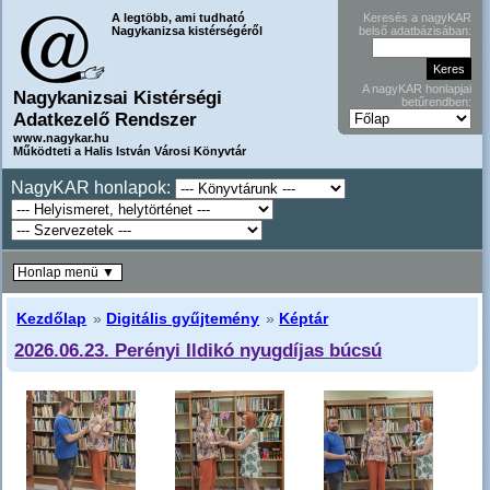
A legtöbb, ami tudható
Keresés a nagyKAR
Nagykanizsa kistérségéről
belső adatbázisában:
A nagyKAR honlapjai
Nagykanizsai Kistérségi
betűrendben:
Adatkezelő Rendszer
www.nagykar.hu
Működteti a Halis István Városi Könyvtár
NagyKAR honlapok:
Honlap menü ▼
Kezdőlap
»
Digitális gyűjtemény
»
Képtár
2026.06.23. Perényi Ildikó nyugdíjas búcsú