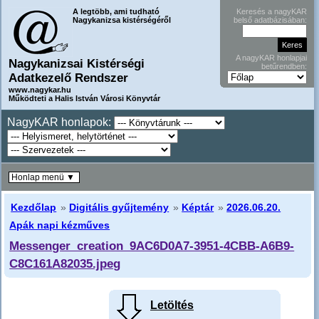
A legtöbb, ami tudható
Keresés a nagyKAR
Nagykanizsa kistérségéről
belső adatbázisában:
A nagyKAR honlapjai
Nagykanizsai Kistérségi
betűrendben:
Adatkezelő Rendszer
www.nagykar.hu
Működteti a Halis István Városi Könyvtár
NagyKAR honlapok:
Honlap menü ▼
Kezdőlap
»
Digitális gyűjtemény
»
Képtár
»
2026.06.20.
Apák napi kézműves
Messenger_creation_9AC6D0A7-3951-4CBB-A6B9-
C8C161A82035.jpeg
Letöltés