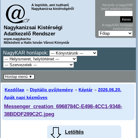
A legtöbb, ami tudható
Keresés a nagyKAR
Nagykanizsa kistérségéről
belső adatbázisában:
A nagyKAR honlapjai
Nagykanizsai Kistérségi
betűrendben:
Adatkezelő Rendszer
www.nagykar.hu
Működteti a Halis István Városi Könyvtár
NagyKAR honlapok:
Honlap menü ▼
Kezdőlap
»
Digitális gyűjtemény
»
Képtár
»
2026.06.20.
Apák napi kézműves
Messenger_creation_6968784C-E498-4CC1-9348-
38BDDF289C2C.jpeg
Letöltés