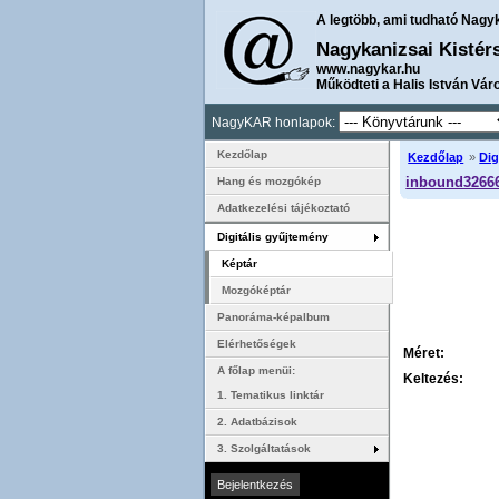
A legtöbb, ami tudható Nagy
Nagykanizsai Kistér
www.nagykar.hu
Működteti a Halis István Vár
NagyKAR honlapok:
Kezdőlap
Kezdőlap
»
Dig
inbound32666
Hang és mozgókép
Adatkezelési tájékoztató
Digitális gyűjtemény
Képtár
Mozgóképtár
Panoráma-képalbum
Elérhetőségek
Méret:
A főlap menüi:
Keltezés:
1. Tematikus linktár
2. Adatbázisok
3. Szolgáltatások