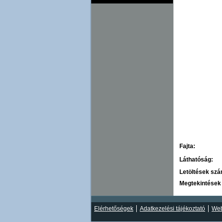
Fajta:
Láthatóság:
Letöltések sz
Megtekintések
Elérhetőségek
Adatkezelési tájékoztató
Web