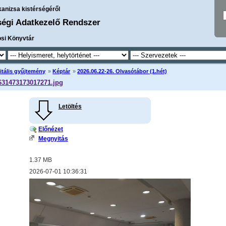
kanizsa kistérségéről
ségi Adatkezelő Rendszer
osi Könyvtár
itális gyűjtemény
»
Képtár
»
2026.06.22-26. Olvasótábor (1.hét)
31473173017271.jpg
Letöltés
Előnézet
Megnyitás
1.37 MB
2026-07-01 10:36:31