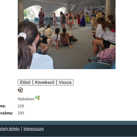
Nyilvános
áma:
226
 száma:
293
hely térkép
Impresszum