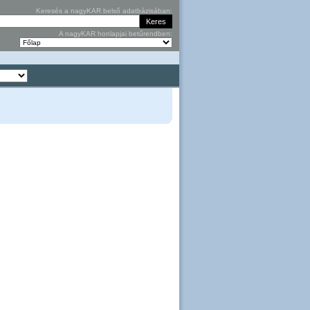
Keresés a nagyKAR belső adatbázisában:
A nagyKAR honlapjai betűrendben: