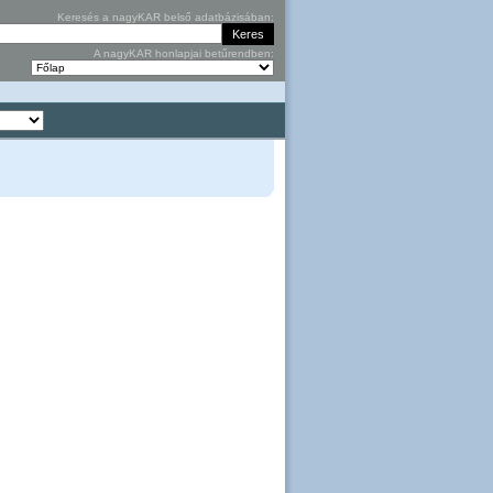
Keresés a nagyKAR belső adatbázisában:
A nagyKAR honlapjai betűrendben: