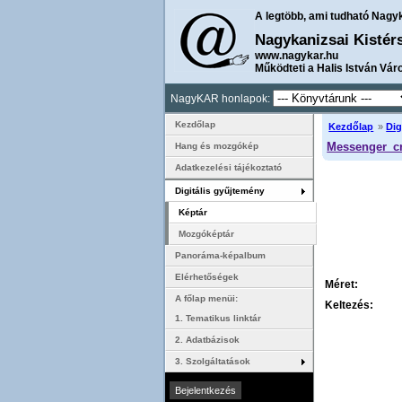
A legtöbb, ami tudható Nagy
Nagykanizsai Kistér
www.nagykar.hu
Működteti a Halis István Vár
NagyKAR honlapok:
Kezdőlap
Kezdőlap
»
Dig
Messenger_c
Hang és mozgókép
Adatkezelési tájékoztató
Digitális gyűjtemény
Képtár
Mozgóképtár
Panoráma-képalbum
Elérhetőségek
Méret:
A főlap menüi:
Keltezés:
1. Tematikus linktár
2. Adatbázisok
3. Szolgáltatások