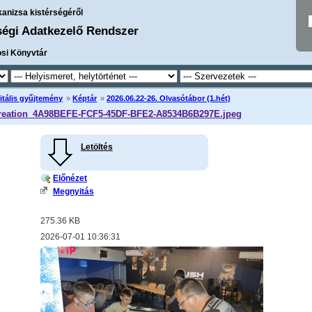
kanizsa kistérségéről
ségi Adatkezelő Rendszer
osi Könyvtár
itális gyűjtemény
»
Képtár
»
2026.06.22-26. Olvasótábor (1.hét)
reation_4A98BEFE-FCF5-45DF-BFE2-A8534B6B297E.jpeg
Letöltés
Előnézet
Megnyitás
275.36 KB
2026-07-01 10:36:31