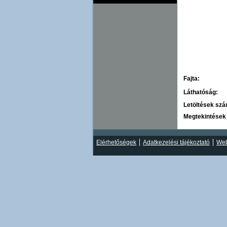
Fajta:
Láthatóság:
Letöltések sz
Megtekintések
Elérhetőségek
Adatkezelési tájékoztató
Web