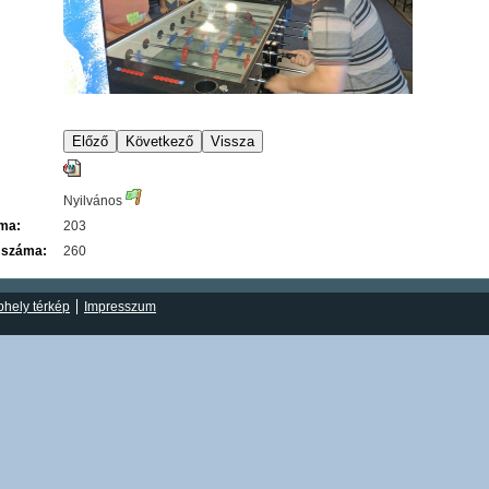
Nyilvános
áma:
203
 száma:
260
hely térkép
Impresszum