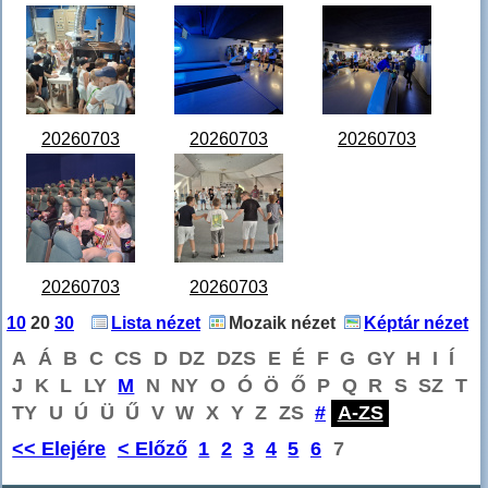
Messenger_creation_1F9B7C2B-
Messenger_creation_23221E0C-
Messenger_creation_
08C7-438F-
8A10-4DB8-
0DAA-4606-
AE22-
A3D6-
B3A6-
17ACE156BB30.jpeg
DD8A6CA4BE1F.jpeg
560622B39667.jpeg
20260703
20260703
20260703
Messenger_creation_87F831FC-
Messenger_creation_B2C08783-
Messenger_creation_
345C-44AE-9789-
C395-4947-A24E-
B075-478C-
65C6A0DD56C0.jpeg
09E59143DEB7.jpeg
AE78-
08E941BC35E5.jpeg
20260703
20260703
Messenger_creation_C2481457-
Messenger_creation_FD076094-
10
20
30
Lista nézet
Mozaik nézet
Képtár nézet
BDA0-4D1C-
4B75-4F82-A310-
A
Á
B
C
CS
D
DZ
DZS
E
É
F
G
GY
H
I
Í
9C51-
723B529CAAF3.jpeg
J
K
L
LY
M
N
NY
O
Ó
Ö
Ő
P
Q
R
S
SZ
T
8FD0C394FCBE.jpeg
TY
U
Ú
Ü
Ű
V
W
X
Y
Z
ZS
#
A-ZS
<< Elejére
< Előző
1
2
3
4
5
6
7