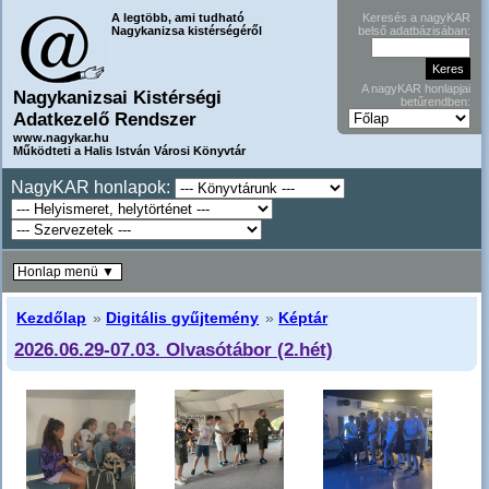
A legtöbb, ami tudható
Keresés a nagyKAR
Nagykanizsa kistérségéről
belső adatbázisában:
A nagyKAR honlapjai
Nagykanizsai Kistérségi
betűrendben:
Adatkezelő Rendszer
www.nagykar.hu
Működteti a Halis István Városi Könyvtár
NagyKAR honlapok:
Honlap menü ▼
Kezdőlap
»
Digitális gyűjtemény
»
Képtár
2026.06.29-07.03. Olvasótábor (2.hét)