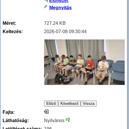
Előnézet
Megnyitás
Méret:
727.24 KB
Keltezés:
2026-07-08 09:30:44
Fajta:
Láthatóság:
Nyilvános
Letöltések száma:
196