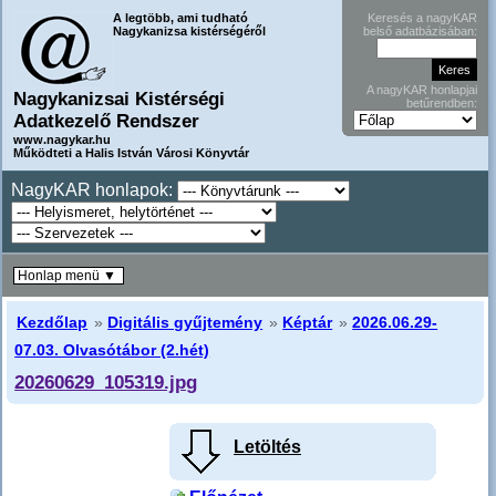
A legtöbb, ami tudható
Keresés a nagyKAR
Nagykanizsa kistérségéről
belső adatbázisában:
A nagyKAR honlapjai
Nagykanizsai Kistérségi
betűrendben:
Adatkezelő Rendszer
www.nagykar.hu
Működteti a Halis István Városi Könyvtár
NagyKAR honlapok:
Honlap menü ▼
Kezdőlap
»
Digitális gyűjtemény
»
Képtár
»
2026.06.29-
07.03. Olvasótábor (2.hét)
20260629_105319.jpg
Letöltés