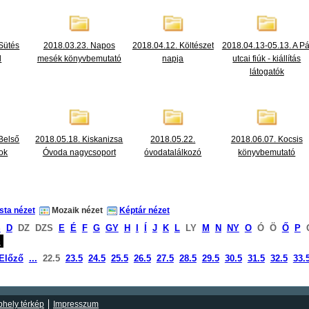
Sütés
2018.03.23. Napos
2018.04.12. Költészet
2018.04.13-05.13. A Pá
l
mesék könyvbemutató
napja
utcai fiúk - kiállítás
látogatók
Belső
2018.05.18. Kiskanizsa
2018.05.22.
2018.06.07. Kocsis
sok
Óvoda nagycsoport
óvodatalálkozó
könyvbemutató
ista nézet
Mozaik nézet
Képtár nézet
S
D
DZ
DZS
E
É
F
G
GY
H
I
Í
J
K
L
LY
M
N
NY
O
Ó
Ö
Ő
P
S
Előző
...
22.5
23.5
24.5
25.5
26.5
27.5
28.5
29.5
30.5
31.5
32.5
33.
hely térkép
Impresszum