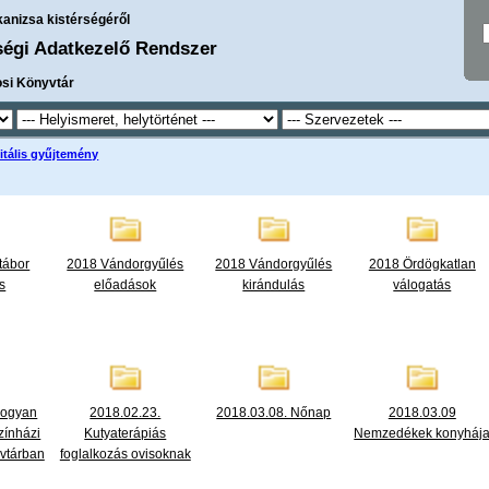
kanizsa kistérségéről
ségi Adatkezelő Rendszer
osi Könyvtár
itális gyűjtemény
tábor
2018 Vándorgyűlés
2018 Vándorgyűlés
2018 Ördögkatlan
s
előadások
kirándulás
válogatás
Hogyan
2018.02.23.
2018.03.08. Nőnap
2018.03.09
zínházi
Kutyaterápiás
Nemzedékek konyháj
vtárban
foglalkozás ovisoknak