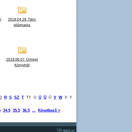
l
2018.04.29. Tánc
világnapja
2018.06.07. Ünnepi
Könyvhét
Q
R
S
SZ
T
TY
U
Ú
Ü
Ű
V
W
X
Y
5
34.5
35.5
36.5
...
Következő >