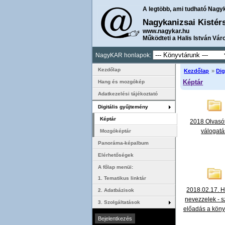
A legtöbb, ami tudható Nagy
Nagykanizsai Kistér
www.nagykar.hu
Működteti a Halis István Vár
NagyKAR honlapok:
Kezdőlap
Kezdőlap
»
Dig
Képtár
Hang és mozgókép
Adatkezelési tájékoztató
Digitális gyűjtemény
Képtár
2018 Olvasó
válogatá
Mozgóképtár
Panoráma-képalbum
Elérhetőségek
A főlap menüi:
1. Tematikus linktár
2018.02.17. 
2. Adatbázisok
nevezzelek - s
3. Szolgáltatások
előadás a köny