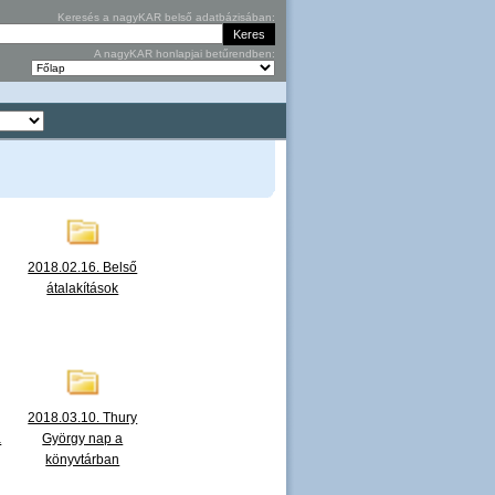
Keresés a nagyKAR belső adatbázisában:
A nagyKAR honlapjai betűrendben:
2018.02.16. Belső
átalakítások
2018.03.10. Thury
a
György nap a
könyvtárban