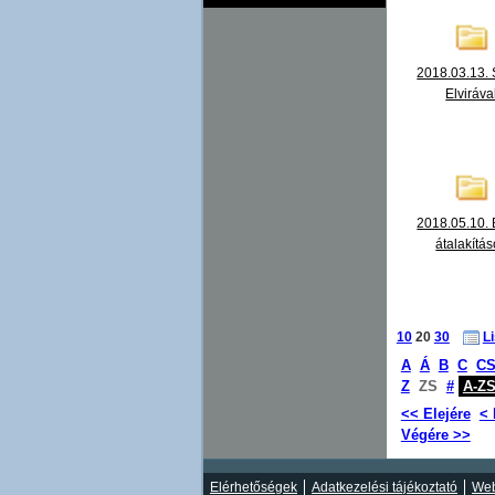
2018.03.13. 
Elviráva
2018.05.10. 
átalakítá
10
20
30
L
A
Á
B
C
C
Z
ZS
#
A-Z
<< Elejére
< 
Végére >>
Elérhetőségek
Adatkezelési tájékoztató
Web