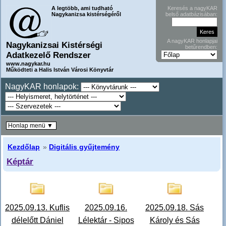
A legtöbb, ami tudható
Keresés a nagyKAR
Nagykanizsa kistérségéről
belső adatbázisában:
A nagyKAR honlapjai
Nagykanizsai Kistérségi
betűrendben:
Adatkezelő Rendszer
www.nagykar.hu
Működteti a Halis István Városi Könyvtár
NagyKAR honlapok:
Honlap menü ▼
Kezdőlap
»
Digitális gyűjtemény
Képtár
2025.09.13. Kuflis
2025.09.16.
2025.09.18. Sás
délelőtt Dániel
Lélektár - Sipos
Károly és Sás