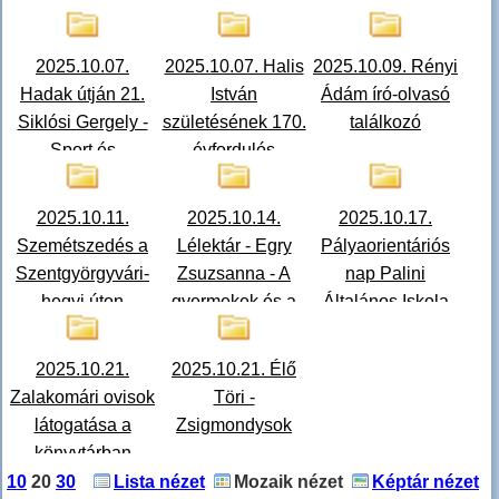
2025.10.07.
2025.10.07. Halis
2025.10.09. Rényi
Hadak útján 21.
István
Ádám író-olvasó
Siklósi Gergely -
születésének 170.
találkozó
Sport és
évfordulós
honvédelem
konferenciája
2025.10.11.
2025.10.14.
2025.10.17.
Szemétszedés a
Lélektár - Egry
Pályaorientáriós
Szentgyörgyvári-
Zsuzsanna - A
nap Palini
hegyi úton
gyermekek és a
Általános Iskola
felnőttek közös
útja
2025.10.21.
2025.10.21. Élő
Zalakomári ovisok
Töri -
látogatása a
Zsigmondysok
könyvtárban
10
20
30
Lista nézet
Mozaik nézet
Képtár nézet