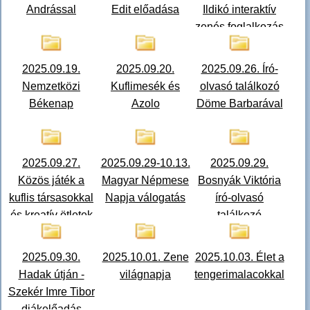
Andrással
Edit előadása
Ildikó interaktív
zenés foglalkozás
Rozgonyi és
Zrínyi iskola
2025.09.19.
2025.09.20.
2025.09.26. Író-
Nemzetközi
Kuflimesék és
olvasó találkozó
Békenap
Azolo
Döme Barbarával
2025.09.27.
2025.09.29-10.13.
2025.09.29.
Közös játék a
Magyar Népmese
Bosnyák Viktória
kuflis társasokkal
Napja válogatás
író-olvasó
és kreatív ötletek
találkozó
2025.09.30.
2025.10.01. Zene
2025.10.03. Élet a
Hadak útján -
világnapja
tengerimalacokkal
Szekér Imre Tibor
diákelőadás