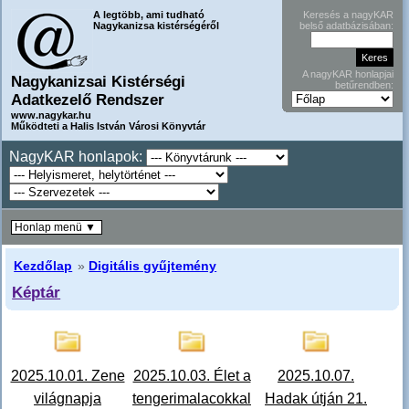
A legtöbb, ami tudható
Keresés a nagyKAR
Nagykanizsa kistérségéről
belső adatbázisában:
A nagyKAR honlapjai
Nagykanizsai Kistérségi
betűrendben:
Adatkezelő Rendszer
www.nagykar.hu
Működteti a Halis István Városi Könyvtár
NagyKAR honlapok:
Honlap menü ▼
Kezdőlap
»
Digitális gyűjtemény
Képtár
2025.10.01. Zene
2025.10.03. Élet a
2025.10.07.
világnapja
tengerimalacokkal
Hadak útján 21.