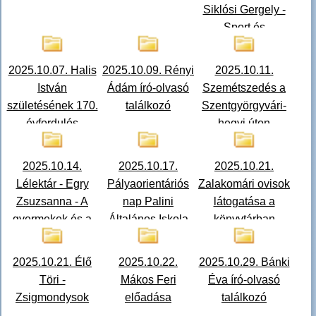
Siklósi Gergely -
Sport és
honvédelem
2025.10.07. Halis
2025.10.09. Rényi
2025.10.11.
István
Ádám író-olvasó
Szemétszedés a
születésének 170.
találkozó
Szentgyörgyvári-
évfordulós
hegyi úton
konferenciája
2025.10.14.
2025.10.17.
2025.10.21.
Lélektár - Egry
Pályaorientáriós
Zalakomári ovisok
Zsuzsanna - A
nap Palini
látogatása a
gyermekek és a
Általános Iskola
könyvtárban
felnőttek közös
útja
2025.10.21. Élő
2025.10.22.
2025.10.29. Bánki
Töri -
Mákos Feri
Éva író-olvasó
Zsigmondysok
előadása
találkozó