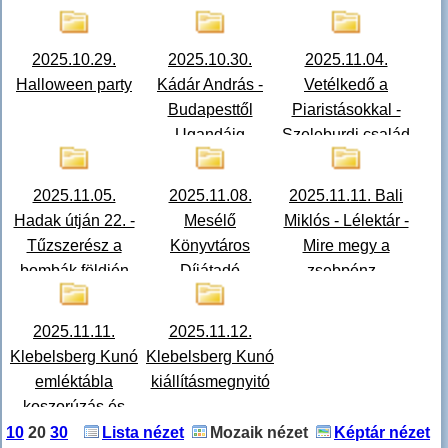
2025.10.29.
2025.10.30.
2025.11.04.
Halloween party
Kádár András -
Vetélkedő a
Budapesttől
Piaristásokkal -
Ugandáig
Szeleburdi család
2025.11.05.
2025.11.08.
2025.11.11. Bali
Hadak útján 22. -
Mesélő
Miklós - Lélektár -
Tűzszerész a
Könyvtáros
Mire megy a
bombák földjén
Díjátadó
zsebpénz -
(Osvald Gábor
Drogprevenció
fotói)
2025.11.11.
2025.11.12.
Klebelsberg Kunó
Klebelsberg Kunó
emléktábla
kiállításmegnyitó
koszorúzás és
QR-kód
10
20
30
Lista nézet
Mozaik nézet
Képtár nézet