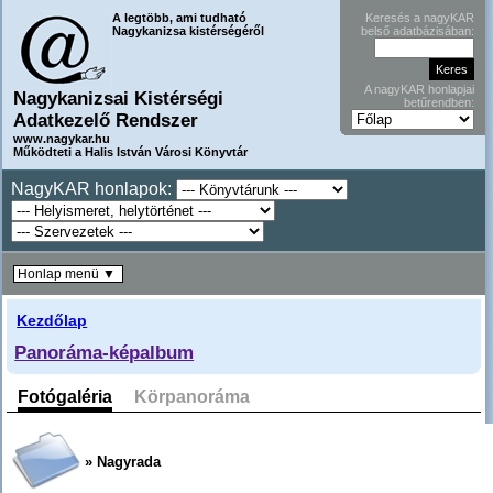
A legtöbb, ami tudható
Keresés a nagyKAR
Nagykanizsa kistérségéről
belső adatbázisában:
A nagyKAR honlapjai
Nagykanizsai Kistérségi
betűrendben:
Adatkezelő Rendszer
www.nagykar.hu
Működteti a Halis István Városi Könyvtár
NagyKAR honlapok:
Honlap menü ▼
Kezdőlap
Panoráma-képalbum
Fotógaléria
Körpanoráma
» Nagyrada