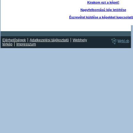
Kirakom ezt a képet!
Nagyfelbontású kép letöltése
Észrevétel küldése a képekkel kapcsolat
Elérhetőségek
Adatkezelési tájékoztató
Webhely
térkép
Impresszum