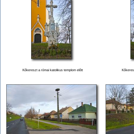
Kőkereszt a római katolikus templom előtt
Kőkeres