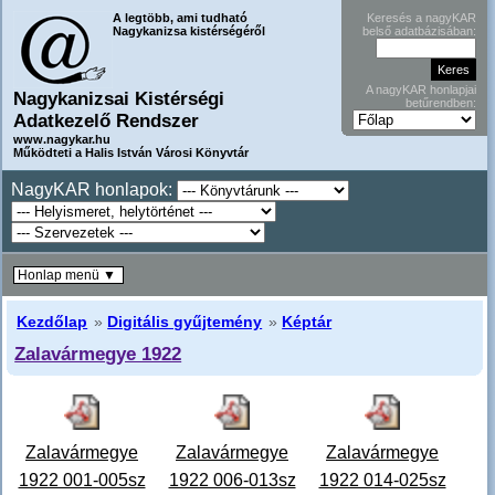
A legtöbb, ami tudható
Keresés a nagyKAR
Nagykanizsa kistérségéről
belső adatbázisában:
A nagyKAR honlapjai
Nagykanizsai Kistérségi
betűrendben:
Adatkezelő Rendszer
www.nagykar.hu
Működteti a Halis István Városi Könyvtár
NagyKAR honlapok:
Honlap menü ▼
Kezdőlap
»
Digitális gyűjtemény
»
Képtár
Zalavármegye 1922
Zalavármegye
Zalavármegye
Zalavármegye
1922 001-005sz
1922 006-013sz
1922 014-025sz