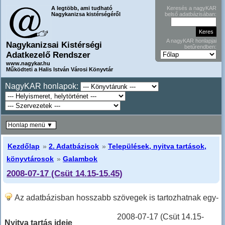
A legtöbb, ami tudható
Keresés a nagyKAR
Nagykanizsa kistérségéről
belső adatbázisában:
A nagyKAR honlapjai
Nagykanizsai Kistérségi
betűrendben:
Adatkezelő Rendszer
www.nagykar.hu
Működteti a Halis István Városi Könyvtár
NagyKAR honlapok:
Honlap menü ▼
Kezdőlap
»
2. Adatbázisok
»
Települések, nyitva tartások,
könyvtárosok
»
Galambok
2008-07-17 (Csüt 14.15-15.45)
Az adatbázisban hosszabb szövegek is tartozhatnak egy-
egy sorhoz, ilyenkor hosszabban kell lefele lapozni!
2008-07-17 (Csüt 14.15-
Nyitva tartás ideje