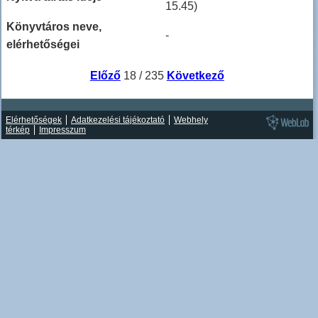
15.45)
Könyvtáros neve,
-
elérhetőségei
Előző
18 / 235
Következő
Elérhetőségek
Adatkezelési tájékoztató
Webhely
térkép
Impresszum