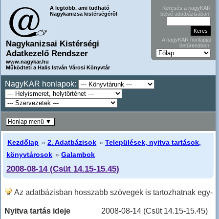
A legtöbb, ami tudható
Keresés a nagyKAR
Nagykanizsa kistérségéről
belső adatbázisában:
A nagyKAR honlapjai
Nagykanizsai Kistérségi
betűrendben:
Adatkezelő Rendszer
www.nagykar.hu
Működteti a Halis István Városi Könyvtár
NagyKAR honlapok:
Honlap menü ▼
Kezdőlap
»
2. Adatbázisok
»
Települések, nyitva tartások,
könyvtárosok
»
Galambok
2008-08-14 (Csüt 14.15-15.45)
Az adatbázisban hosszabb szövegek is tartozhatnak egy-
egy sorhoz, ilyenkor hosszabban kell lefele lapozni!
Nyitva tartás ideje
2008-08-14 (Csüt 14.15-15.45)