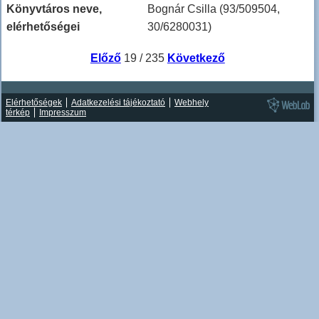
Könyvtáros neve,
Bognár Csilla (93/509504,
elérhetőségei
30/6280031)
Előző
19 / 235
Következő
Elérhetőségek
Adatkezelési tájékoztató
Webhely
térkép
Impresszum