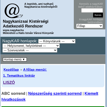
A legtöbb, ami tudható
Keresés a nagyKAR
Nagykanizsa kistérségéről
belső adatbázisában:
A nagyKAR honlapjai
Nagykanizsai Kistérségi
betűrendben:
Adatkezelő Rendszer
www.nagykar.hu
Működteti a Halis István Városi Könyvtár
NagyKAR honlapok:
Honlap menü ▼
Kezdőlap
»
A főlap menüi:
1. Tematikus linktár
LISZÓ
ABC sorrend
|
Népszerűség szerinti sorrend
|
Kiemelt
hivatkozások