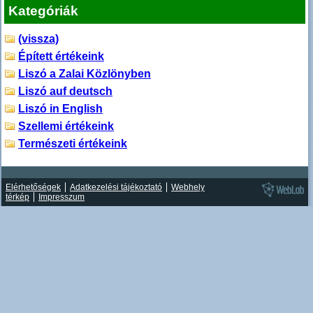
Kategóriák
(vissza)
Épített értékeink
Liszó a Zalai Közlönyben
Liszó auf deutsch
Liszó in English
Szellemi értékeink
Természeti értékeink
Elérhetőségek
Adatkezelési tájékoztató
Webhely
térkép
Impresszum