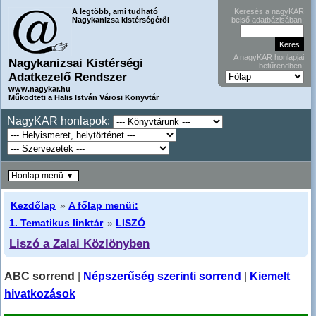
A legtöbb, ami tudható
Keresés a nagyKAR
Nagykanizsa kistérségéről
belső adatbázisában:
A nagyKAR honlapjai
Nagykanizsai Kistérségi
betűrendben:
Adatkezelő Rendszer
www.nagykar.hu
Működteti a Halis István Városi Könyvtár
NagyKAR honlapok:
Honlap menü ▼
Kezdőlap
»
A főlap menüi:
1. Tematikus linktár
»
LISZÓ
Liszó a Zalai Közlönyben
ABC sorrend
|
Népszerűség szerinti sorrend
|
Kiemelt
hivatkozások