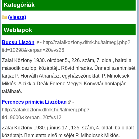
Kategóriák
(vissza)
Weblapok
Bucsu Liszón
-
http://zalaikozlony.dfmk.hu/talmegj.php?
tid=10298&kerpan=20#vs26
Zalai Közlöny 1930. október 5., 226. szám, 7. oldal, balról a
második oszlop, középtájt. Rövid híradás. Ünnepi szentmisét
tartja: P. Horváth Athanász, egyházszónoklat: P. Miholcsek
Miklós. A cikk a Deák Ferenc Megyei Könyvtár honlapján
található.
Ferences primicia Liszóban
-
http://zalaikozlony.dfmk.hu/talmegj.php?
tid=9600&kerpan=20#vs12
Zalai Közlöny 1930. június 17., 135. szám, 4. oldal, baloldalt
középtájt. Bemutatta első miséjét P. Miholcsek Miklós.