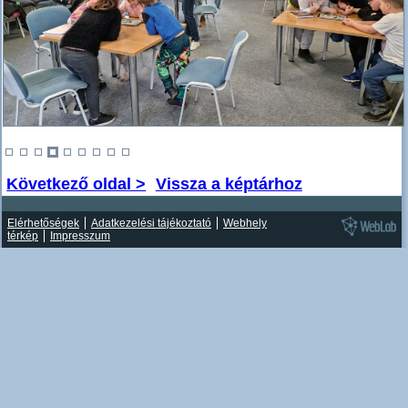
Következő oldal >
Vissza a képtárhoz
Elérhetőségek
Adatkezelési tájékoztató
Webhely
térkép
Impresszum