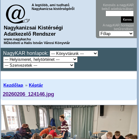
A legtöbb, ami tudható
Keresés a nagyKAR
Nagykanizsa kistérségéről
belső adatbázisában:
A nagyKAR honlapjai
Nagykanizsai Kistérségi
betűrendben:
Adatkezelő Rendszer
www.nagykar.hu
Működteti a Halis István Városi Könyvtár
NagyKAR honlapok:
Kezdőlap
»
Képtár
20260206_124146.jpg