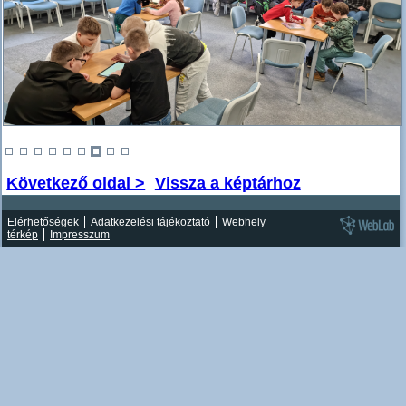
Következő oldal >
Vissza a képtárhoz
Elérhetőségek
Adatkezelési tájékoztató
Webhely
térkép
Impresszum