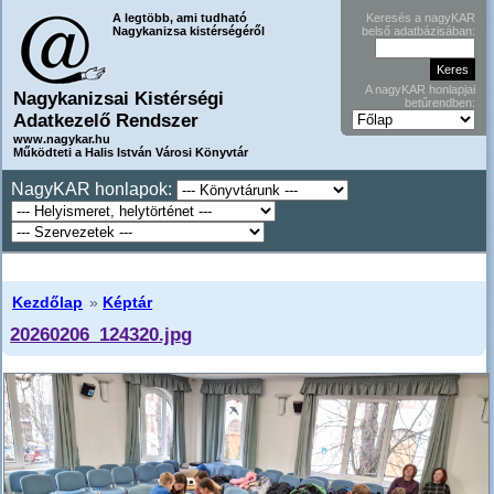
A legtöbb, ami tudható
Keresés a nagyKAR
Nagykanizsa kistérségéről
belső adatbázisában:
A nagyKAR honlapjai
Nagykanizsai Kistérségi
betűrendben:
Adatkezelő Rendszer
www.nagykar.hu
Működteti a Halis István Városi Könyvtár
NagyKAR honlapok:
Kezdőlap
»
Képtár
20260206_124320.jpg