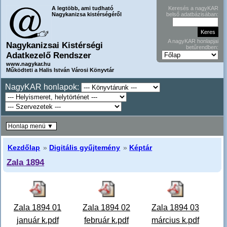
A legtöbb, ami tudható
Keresés a nagyKAR
Nagykanizsa kistérségéről
belső adatbázisában:
A nagyKAR honlapjai
Nagykanizsai Kistérségi
betűrendben:
Adatkezelő Rendszer
www.nagykar.hu
Működteti a Halis István Városi Könyvtár
NagyKAR honlapok:
Honlap menü ▼
Kezdőlap
»
Digitális gyűjtemény
»
Képtár
Zala 1894
Zala 1894 01
Zala 1894 02
Zala 1894 03
január k.pdf
február k.pdf
március k.pdf