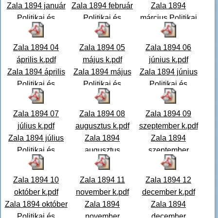
Zala 1894 január
Zala 1894 február
Zala 1894
Politikai és
Politikai és
március Politikai
vegyes tartalmú
vegyes tartalmú
és vegyes
hetilap.
...
hetilap.
...
tartalmú hetilap.
Zala 1894 04
Zala 1894 05
Zala 1894 06
...
április k.pdf
május k.pdf
június k.pdf
Zala 1894 április
Zala 1894 május
Zala 1894 június
Politikai és
Politikai és
Politikai és
vegyes tartalmú
vegyes tartalmú
vegyes tartalmú
hetilap.
...
hetilap. A
...
hetilap.
...
Zala 1894 07
Zala 1894 08
Zala 1894 09
július k.pdf
augusztus k.pdf
szeptember k.pdf
Zala 1894 július
Zala 1894
Zala 1894
Politikai és
augusztus
szeptember
vegyes tartalmú
Politikai és
Politikai és
hetilap.
...
vegyes tartalmú
vegyes tartalmú
Zala 1894 10
Zala 1894 11
Zala 1894 12
hetilap.
...
hetilap
...
október k.pdf
november k.pdf
december k.pdf
Zala 1894 október
Zala 1894
Zala 1894
Politikai és
november
december