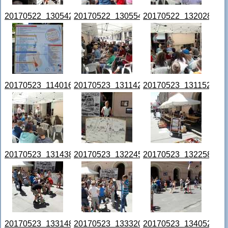
20170522_130542.jpg
20170522_130554.jpg
20170522_132028.jpg
20170523_114016.jpg
20170523_131142.jpg
20170523_131152.jpg
20170523_131438.jpg
20170523_132245.jpg
20170523_132258.jpg
20170523_133148.jpg
20170523_133320.jpg
20170523_134052.jpg