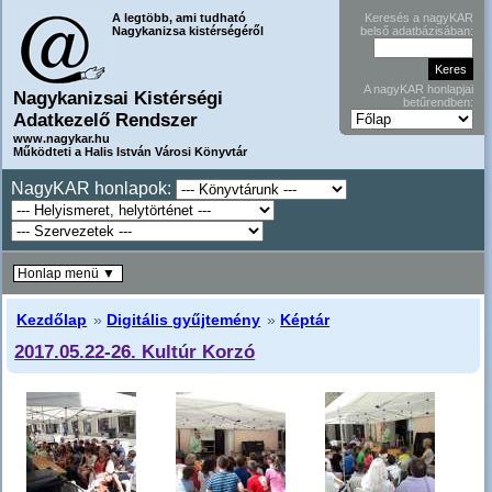
A legtöbb, ami tudható
Keresés a nagyKAR
Nagykanizsa kistérségéről
belső adatbázisában:
A nagyKAR honlapjai
Nagykanizsai Kistérségi
betűrendben:
Adatkezelő Rendszer
www.nagykar.hu
Működteti a Halis István Városi Könyvtár
NagyKAR honlapok:
Honlap menü ▼
Kezdőlap
»
Digitális gyűjtemény
»
Képtár
2017.05.22-26. Kultúr Korzó