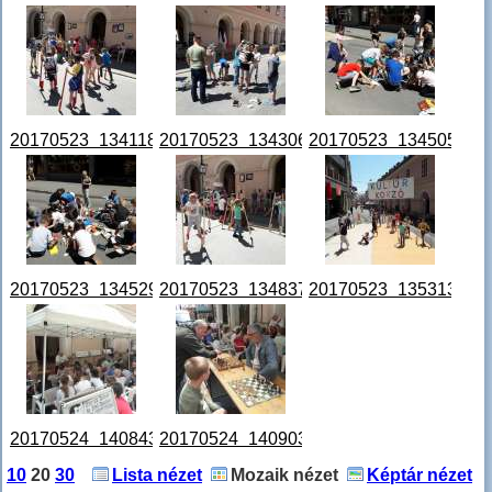
20170523_134118.jpg
20170523_134306.jpg
20170523_134505.jpg
20170523_134529.jpg
20170523_134837.jpg
20170523_135313.jpg
20170524_140843.jpg
20170524_140903.jpg
10
20
30
Lista nézet
Mozaik nézet
Képtár nézet