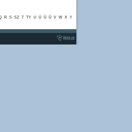
Q
R
S
SZ
T
TY
U
Ú
Ü
Ű
V
W
X
Y