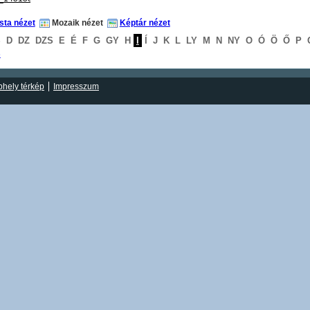
ista nézet
Mozaik nézet
Képtár nézet
S
D
DZ
DZS
E
É
F
G
GY
H
I
Í
J
K
L
LY
M
N
NY
O
Ó
Ö
Ő
P
S
hely térkép
Impresszum