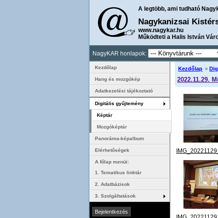
A legtöbb, ami tudható Nagy
Nagykanizsai Kistér
www.nagykar.hu
Működteti a Halis István Vár
NagyKAR honlapok:
Kezdőlap
Kezdőlap
»
Dig
2022.11.29. 
Hang és mozgókép
Adatkezelési tájékoztató
Digitális gyűjtemény
Képtár
Mozgóképtár
Panoráma-képalbum
IMG_20221129
Elérhetőségek
A főlap menüi:
1. Tematikus linktár
2. Adatbázisok
3. Szolgáltatások
IMG_20221129