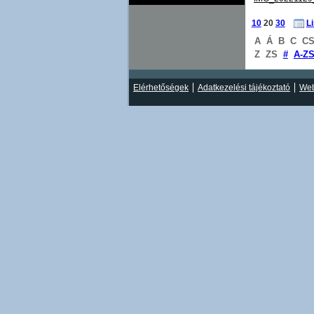
10
20
30
L
A
Á
B
C
C
Z
ZS
#
A-Z
Elérhetőségek
Adatkezelési tájékoztató
Web