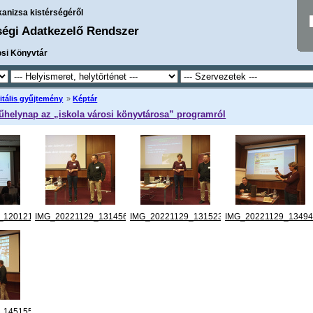
kanizsa kistérségéről
ségi Adatkezelő Rendszer
osi Könyvtár
itális gyűjtemény
»
Képtár
Műhelynap az „iskola városi könyvtárosa” programról
_120121.jpg
IMG_20221129_131456.jpg
IMG_20221129_131523.jpg
IMG_20221129_13494
_145155.jpg