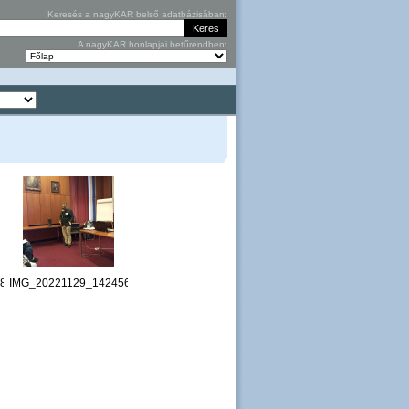
Keresés a nagyKAR belső adatbázisában:
A nagyKAR honlapjai betűrendben:
8.jpg
IMG_20221129_142456.jpg