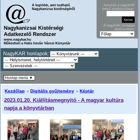
A legtöbb, ami tudható
Keresés a nagyKAR
Nagykanizsa kistérségéről
belső adatbázisában:
A nagyKAR honlapjai
Nagykanizsai Kistérségi
betűrendben:
Adatkezelő Rendszer
www.nagykar.hu
Működteti a Halis István Városi Könyvtár
NagyKAR honlapok:
Honlap menü ▼
Kezdőlap
»
Digitális gyűjtemény
»
Képtár
2023.01.20. Kiállításmegnyitó - A magyar kultúra
napja a könyvtárban