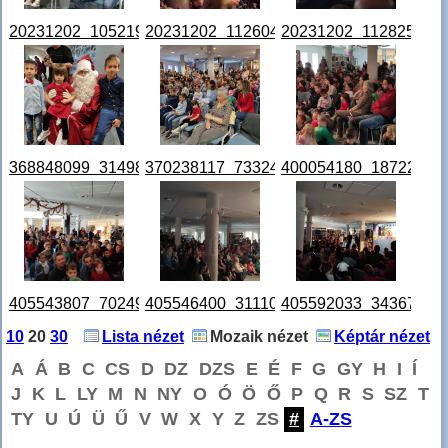
20231202_105219.jpg
20231202_112604.jpg
20231202_112825.jpg
368848099_314981104702211_4927021964207760419_n.jp
370238117_733241505348803_31850514
400054180_18722801
405543807_7024900557548436_146000743407227418_n.j
405546400_311109188495140_11456624
405592033_34367666
10
20
30
Lista nézet
Mozaik nézet
Képtár nézet
A
Á
B
C
CS
D
DZ
DZS
E
É
F
G
GY
H
I
Í
J
K
L
LY
M
N
NY
O
Ó
Ö
Ő
P
Q
R
S
SZ
T
TY
U
Ú
Ü
Ű
V
W
X
Y
Z
ZS
#
A-ZS