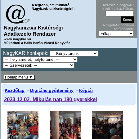
A legtöbb, ami tudható
Keresés a nagyKAR
Nagykanizsa kistérségéről
belső adatbázisában:
A nagyKAR honlapjai
Nagykanizsai Kistérségi
betűrendben:
Adatkezelő Rendszer
www.nagykar.hu
Működteti a Halis István Városi Könyvtár
NagyKAR honlapok:
Honlap menü ▼
Kezdőlap
»
Digitális gyűjtemény
»
Képtár
2023.12.02. Mikulás nap 180 gyerekkel