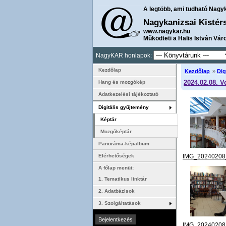
A legtöbb, ami tudható Nagy
Nagykanizsai Kistér
www.nagykar.hu
Működteti a Halis István Vár
NagyKAR honlapok:
Kezdőlap
Kezdőlap
»
Dig
2024.02.08. 
Hang és mozgókép
Adatkezelési tájékoztató
Digitális gyűjtemény
Képtár
Mozgóképtár
Panoráma-képalbum
IMG_20240208
Elérhetőségek
A főlap menüi:
1. Tematikus linktár
2. Adatbázisok
3. Szolgáltatások
IMG_20240208