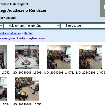
kanizsa kistérségéről
ségi Adatkezelő Rendszer
osi Könyvtár
itális gyűjtemény
»
Képtár
Veresegyház Azolo megbeszélés
_130528.jpg
IMG_20240208_135636.jpg
IMG_20240208_140711.jpg
IMG_20240208_14072
_150543.jpg
IMG_20240208_150556.jpg