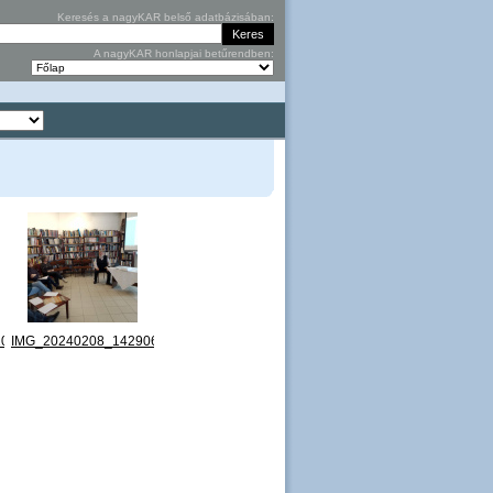
Keresés a nagyKAR belső adatbázisában:
A nagyKAR honlapjai betűrendben:
0.jpg
IMG_20240208_142906.jpg