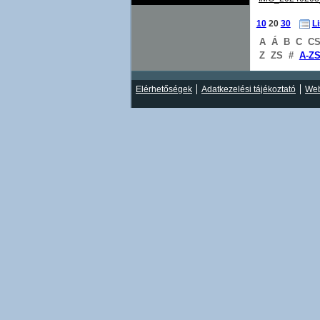
10
20
30
L
A
Á
B
C
C
Z
ZS
#
A-Z
Elérhetőségek
Adatkezelési tájékoztató
Web