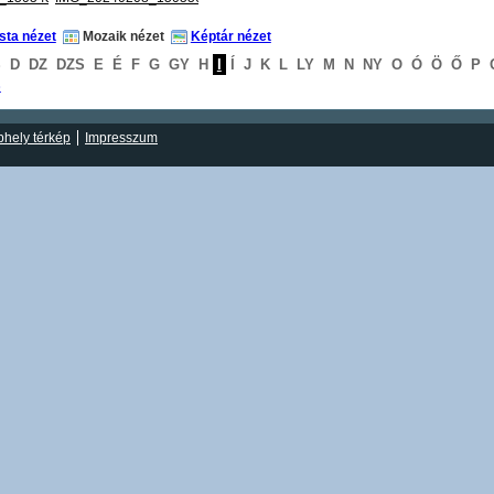
ista nézet
Mozaik nézet
Képtár nézet
S
D
DZ
DZS
E
É
F
G
GY
H
I
Í
J
K
L
LY
M
N
NY
O
Ó
Ö
Ő
P
S
hely térkép
Impresszum