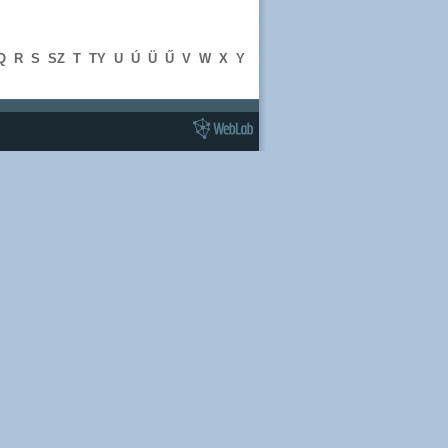
Q
R
S
SZ
T
TY
U
Ú
Ü
Ű
V
W
X
Y