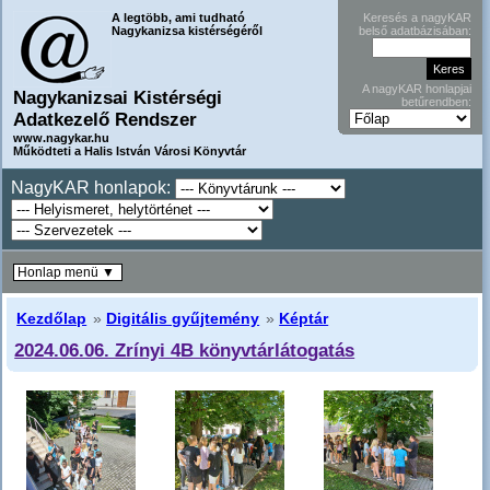
A legtöbb, ami tudható
Keresés a nagyKAR
Nagykanizsa kistérségéről
belső adatbázisában:
A nagyKAR honlapjai
Nagykanizsai Kistérségi
betűrendben:
Adatkezelő Rendszer
www.nagykar.hu
Működteti a Halis István Városi Könyvtár
NagyKAR honlapok:
Honlap menü ▼
Kezdőlap
»
Digitális gyűjtemény
»
Képtár
2024.06.06. Zrínyi 4B könyvtárlátogatás