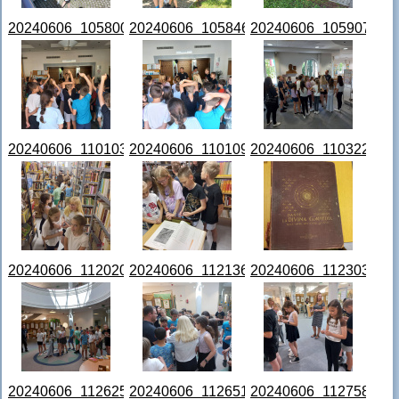
20240606_105800.jpg
20240606_105846.jpg
20240606_105907.jpg
20240606_110103.jpg
20240606_110109.jpg
20240606_110322.jpg
20240606_112020.jpg
20240606_112136.jpg
20240606_112303.jpg
20240606_112625.jpg
20240606_112651.jpg
20240606_112758.jpg