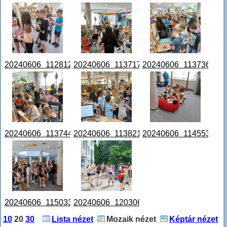
20240606_112812.jpg
20240606_113717.jpg
20240606_113736.jpg
20240606_113744.jpg
20240606_113821.jpg
20240606_114553.jpg
20240606_115033.jpg
20240606_120306.jpg
10
20
30
Lista nézet
Mozaik nézet
Képtár nézet